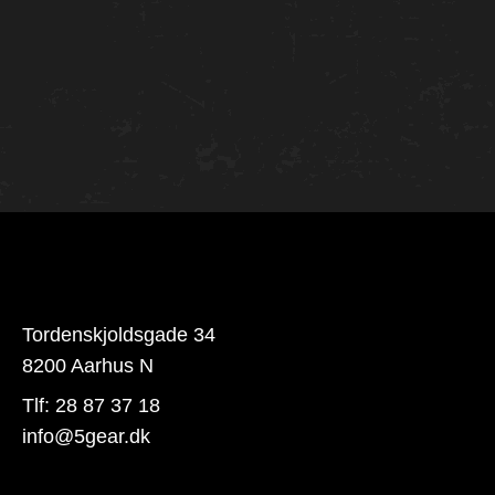
Køreskole !!!
Liv Crescesse, Tilst
Tordenskjoldsgade 34
8200 Aarhus N
Tlf:
28 87 37 18
info@5gear.dk