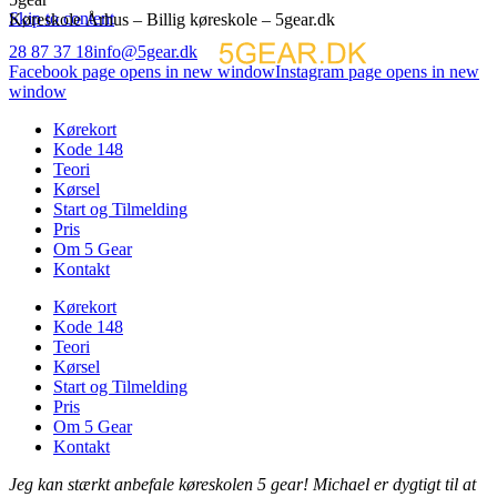
Skip to content
Køreskole Århus – Billig køreskole – 5gear.dk
28 87 37 18
info@5gear.dk
Facebook page opens in new window
Instagram page opens in new
window
Kørekort
Kode 148
Teori
Kørsel
Start og Tilmelding
Pris
Om 5 Gear
Kontakt
Kørekort
Kode 148
Teori
Kørsel
Start og Tilmelding
Pris
Om 5 Gear
Kontakt
Jeg kan stærkt anbefale køreskolen 5 gear! Michael er dygtigt til at