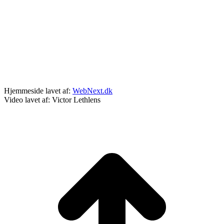
Tordenskjoldsgade 34
8200 Aarhus N
Tlf:
28 87 37 18
info@5gear.dk
Hjemmeside lavet af:
WebNext.dk
Video lavet af: Victor Lethlens