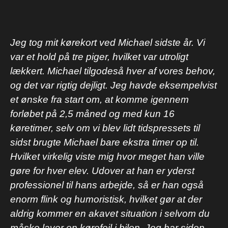
Jeg tog mit kørekort ved Michael sidste år. Vi
var et hold på tre piger, hvilket var utroligt
lækkert. Michael tilgodeså hver af vores behov,
og det var rigtig dejligt. Jeg havde eksempelvist
et ønske fra start om, at komme igennem
forløbet på 2,5 måned og med kun 16
køretimer, selv om vi blev lidt tidspressets til
sidst brugte Michael bare ekstra timer op til.
Hvilket virkelig viste mig hvor meget han ville
gøre for hver elev. Udover at han er yderst
professionel til hans arbejde, så er han også
enorm flink og humoristisk, hvilket gør at der
aldrig kommer en akavet situation i selvom du
måske laver en kørefejl i bilen. Jeg har siden